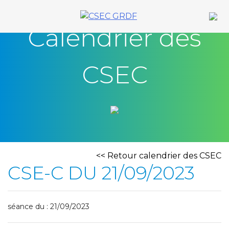
Skip
to
Calendrier des
content
CSEC
<< Retour calendrier des CSEC
CSE-C DU 21/09/2023
séance du : 21/09/2023