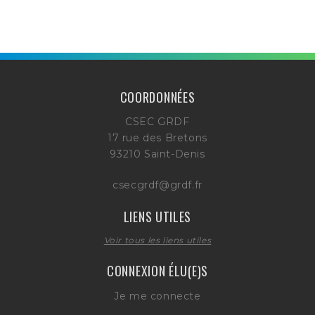
COORDONNÉES
CSEC GRDF
17 rue des Bretons
93210 Saint-Denis
csecgrdf@grdf.fr
LIENS UTILES
Voir tous les liens utiles
CONNEXION ÉLU(E)S
Je me connecte