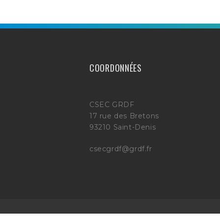
COORDONNÉES
CSEC GRDF
17 rue des Bretons
93210 Saint-Denis
csecgrdf@grdf.fr