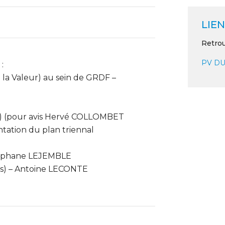
LIEN
Retrou
PV DU
:
 la Valeur) au sein de GRDF –
I) (pour avis Hervé COLLOMBET
ntation du plan triennal
 Stéphane LEJEMBLE
vis) – Antoine LECONTE