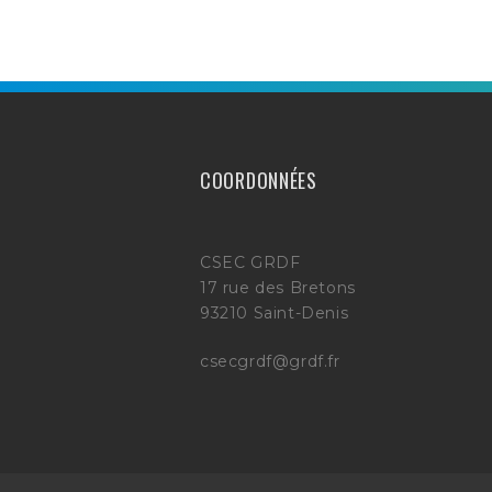
COORDONNÉES
CSEC GRDF
17 rue des Bretons
93210 Saint-Denis
csecgrdf@grdf.fr