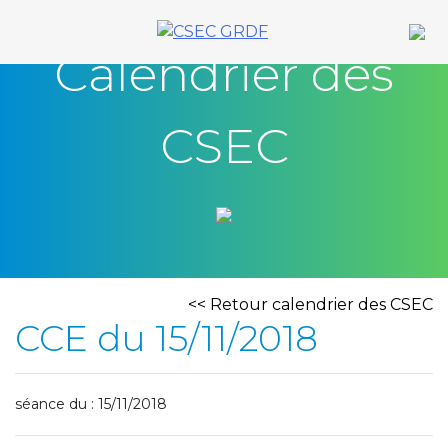
Skip
to
Calendrier des
content
CSEC
<< Retour calendrier des CSEC
CCE du 15/11/2018
séance du : 15/11/2018