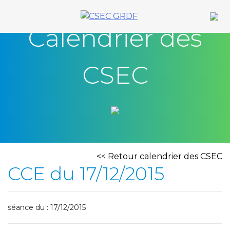
Skip
to
Calendrier des
content
CSEC
<< Retour calendrier des CSEC
CCE du 17/12/2015
séance du : 17/12/2015