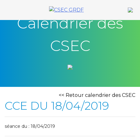
Skip
to
Calendrier des
content
CSEC
<< Retour calendrier des CSEC
CCE DU 18/04/2019
séance du : 18/04/2019