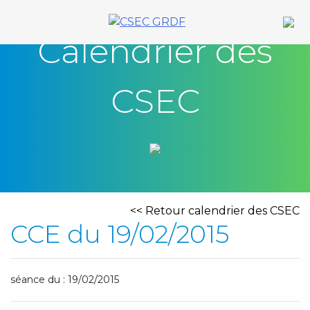
Skip
to
Calendrier des
content
CSEC
<< Retour calendrier des CSEC
CCE du 19/02/2015
séance du : 19/02/2015