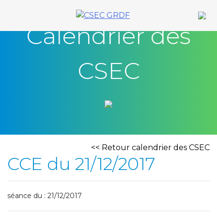
Skip
to
Calendrier des
content
CSEC
<< Retour calendrier des CSEC
CCE du 21/12/2017
séance du : 21/12/2017