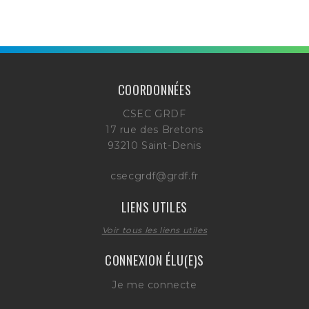
COORDONNÉES
CSEC GRDF
17 rue des Bretons
93210 Saint-Denis
csecgrdf@grdf.fr
LIENS UTILES
Voir tous les liens utiles
CONNEXION ÉLU(E)S
Je me connecte