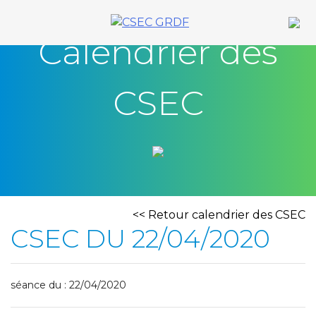
Skip
to
Calendrier des
content
CSEC
<< Retour calendrier des CSEC
CSEC DU 22/04/2020
séance du : 22/04/2020