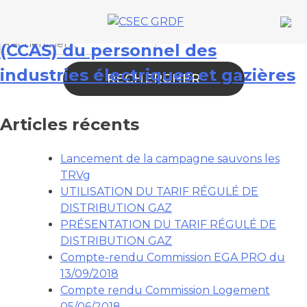
Skip
Caisse centrale d’activités sociales
to
Catégorie de liens :
CCAS
Rechercher :
content
(CCAS) du personnel des
industries électriques et gazières
Articles récents
Lancement de la campagne sauvons les
TRVg
UTILISATION DU TARIF RÉGULÉ DE
DISTRIBUTION GAZ
PRÉSENTATION DU TARIF RÉGULÉ DE
DISTRIBUTION GAZ
Compte-rendu Commission EGA PRO du
13/09/2018
Compte rendu Commission Logement
05/06/2018