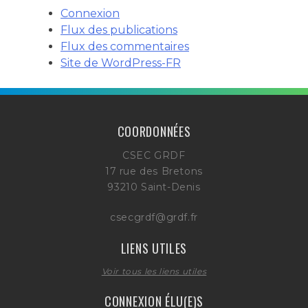
Connexion
Flux des publications
Flux des commentaires
Site de WordPress-FR
COORDONNÉES
CSEC GRDF
17 rue des Bretons
93210 Saint-Denis
csecgrdf@grdf.fr
LIENS UTILES
Voir tous les liens utiles
CONNEXION ÉLU(E)S