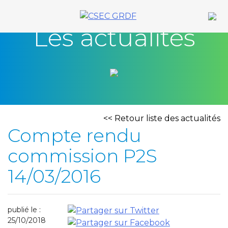
Skip
to
Les actualités
content
<< Retour liste des actualités
Compte rendu
commission P2S
14/03/2016
publié le :
25/10/2018