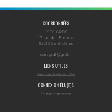
COORDONNÉES
CSEC GRDF
17 rue des Bretons
93210 Saint-Denis
csecgrdf@grdf.fr
LIENS UTILES
Voir tous les liens utiles
CONNEXION ÉLU(E)S
Je me connecte