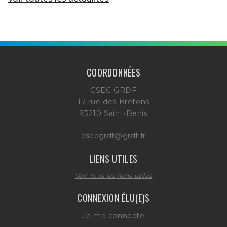
COORDONNÉES
CSEC GRDF
17 rue des Bretons
93210 Saint-Denis
csecgrdf@grdf.fr
LIENS UTILES
Voir tous les liens utiles
CONNEXION ÉLU(E)S
Je me connecte