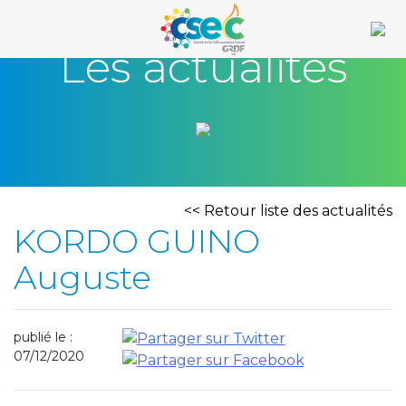
Skip
to
Les actualités
content
<< Retour liste des actualités
KORDO GUINO
Auguste
publié le :
07/12/2020