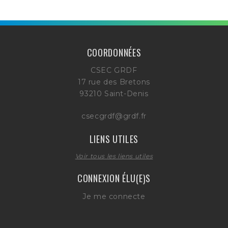
COORDONNÉES
CSEC GRDF
17 rue des Bretons
93210 Saint-Denis
csecgrdf@grdf.fr
LIENS UTILES
Voir tous les liens utiles
CONNEXION ÉLU(E)S
Je me connecte