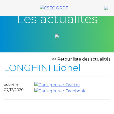
Skip
to
Les actualités
content
<< Retour liste des actualités
LONGHINI Lionel
publié le :
07/12/2020